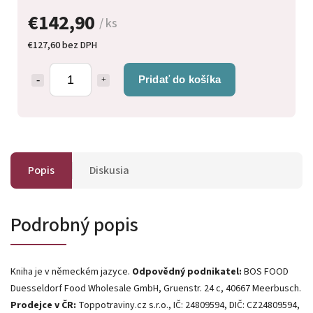
€142,90
/ ks
€127,60 bez DPH
Pridať do košíka
Popis
Diskusia
Podrobný popis
Kniha je v německém jazyce.
Odpovědný podnikatel:
BOS FOOD
Duesseldorf Food Wholesale GmbH, Gruenstr. 24 c, 40667 Meerbusch.
Prodejce v ČR:
Toppotraviny.cz s.r.o., IČ: 24809594, DIČ: CZ24809594,