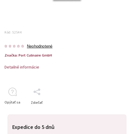
Kód:
52544
Neohodnotené
Značka:
Port Culinaire GmbH
Detailné informácie
Opýtať sa
Zdieľať
Expedice do 5 dnů