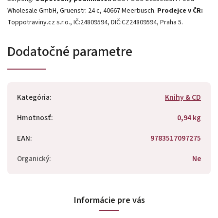
Wholesale GmbH, Gruenstr.
24 c, 40667 Meerbusch.
Prodejce v ČR:
Toppotraviny.cz s.r.o., IČ:24809594, DIČ:CZ24809594, Praha 5.
Dodatočné parametre
Kategória
:
Knihy & CD
Hmotnosť
:
0,94 kg
EAN
:
9783517097275
Organický
:
Ne
Informácie pre vás