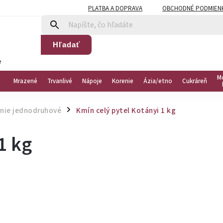
PLATBA A DOPRAVA
OBCHODNÉ PODMIEN
Hľadať
e
M
Mrazené
Trvanlivé
Nápoje
Korenie
Ázia/etno
Cukráreň
nie jednodruhové
Kmín celý pytel Kotányi 1 kg
/
1 kg