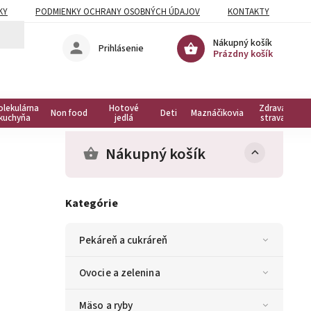
KY
PODMIENKY OCHRANY OSOBNÝCH ÚDAJOV
KONTAKTY
Nákupný košík
Prihlásenie
Prázdny košík
olekulárna
Hotové
Zdravá
Non food
Deti
Maznáčikovia
kuchyňa
jedlá
strava
Nákupný košík
Kategórie
Pekáreň a cukráreň
Ovocie a zelenina
Mäso a ryby