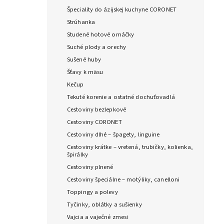
Špeciality do ázijskej kuchyne CORONET
Strúhanka
Studené hotové omáčky
Suché plody a orechy
Sušené huby
Šťavy k mäsu
Kečup
Tekuté korenie a ostatné dochuťovadlá
Cestoviny bezlepkové
Cestoviny CORONET
Cestoviny dlhé – špagety, linguine
Cestoviny krátke – vretená, trubičky, kolienka,
špirálky
Cestoviny plnené
Cestoviny špeciálne – motýliky, canelloni
Toppingy a polevy
Tyčinky, oblátky a sušienky
Vajcia a vaječné zmesi