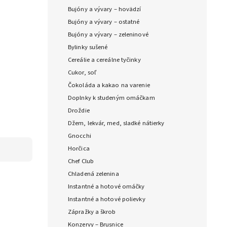
Bujóny a vývary – hovädzí
Bujóny a vývary – ostatné
Bujóny a vývary – zeleninové
Bylinky sušené
Cereálie a cereálne tyčinky
Cukor, soľ
Čokoláda a kakao na varenie
Doplnky k studeným omáčkam
Droždie
Džem, lekvár, med, sladké nátierky
Gnocchi
Horčica
Chef Club
Chladená zelenina
Instantné a hotové omáčky
Instantné a hotové polievky
Zápražky a škrob
Konzervy – Brusnice