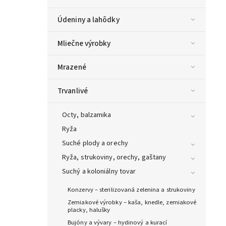
Údeniny a lahôdky
Mliečne výrobky
Mrazené
Trvanlivé
Octy, balzamika
Ryža
Suché plody a orechy
Ryža, strukoviny, orechy, gaštany
Suchý a koloniálny tovar
Konzervy – sterilizovaná zelenina a strukoviny
Zemiakové výrobky – kaša, knedle, zemiakové
placky, halušky
Bujóny a vývary – hydinový a kurací