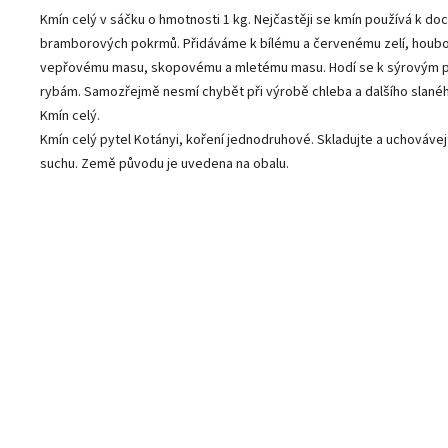
Kmín celý v sáčku o hmotnosti 1 kg. Nejčastěji se kmín používá k do
bramborových pokrmů. Přidáváme k bílému a červenému zelí, houbo
vepřovému masu, skopovému a mletému masu. Hodí se k sýrovým 
rybám. Samozřejmě nesmí chybět při výrobě chleba a dalšího slanéh
Kmín celý.
Kmín celý pytel Kotányi, koření jednodruhové. Skladujte a uchovávej
suchu. Země původu je uvedena na obalu.