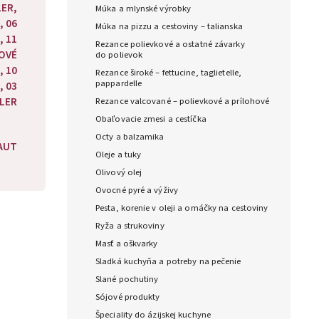
LER,
Múka a mlynské výrobky
, 06
Múka na pizzu a cestoviny – talianska
, 11
Rezance polievkové a ostatné závarky
OVÉ
do polievok
, 10
Rezance široké – fettucine, taglietelle,
pappardelle
, 03
ELER
Rezance valcované – polievkové a prílohové
Obaľovacie zmesi a cestíčka
Octy a balzamika
AUT
Oleje a tuky
Olivový olej
Ovocné pyré a výživy
Pesta, korenie v oleji a omáčky na cestoviny
Ryža a strukoviny
Masť a oškvarky
Sladká kuchyňa a potreby na pečenie
Slané pochutiny
Sójové produkty
Špeciality do ázijskej kuchyne