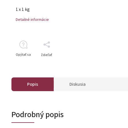
1 x 1 kg
Detailné informácie
Opýtať sa
Zdieľať
Popis
Diskusia
Podrobný popis