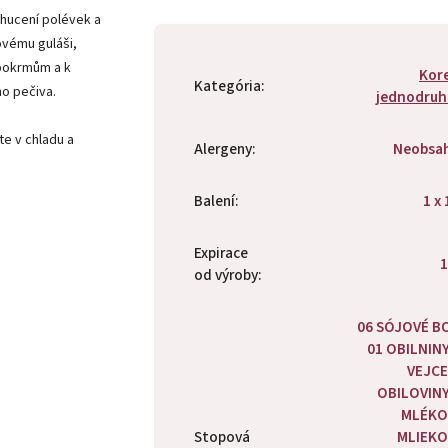
chucení polévek a
vému guláši,
pokrmům a k
Kor
Kategória
:
o pečiva.
jednodruh
te v chladu a
Alergeny
:
Neobsa
Balení
:
1 x 
Expirace
1
od výroby
:
06 SÓJOVÉ B
01 OBILNINY
VEJCE
OBILOVINY
MLÉKO
Stopová
MLIEKO