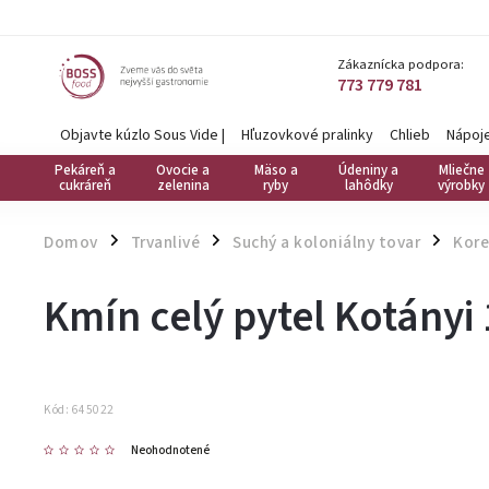
Zákaznícka podpora:
773 779 781
Objavte kúzlo Sous Vide
|
Hľuzovkové pralinky
Chlieb
Nápoj
Pekáreň a
Ovocie a
Mäso a
Údeniny a
Mliečne
cukráreň
zelenina
ryby
lahôdky
výrobky
Domov
Trvanlivé
Suchý a koloniálny tovar
Kore
/
/
/
Kmín celý pytel Kotányi 
Kód:
645022
Neohodnotené