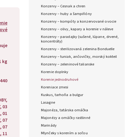
Konzervy – Cesnak a chren
Konzervy – huby a šampiňóny
Konzervy – kompóty a konzervované ovocie
enie
ové
Konzervy – olivy, kapary a korenie v náleve
Konzervy – paradajky (sušené, lúpane, drvené,
koncentráty)
huje
Konzervy – sterilizovaná zelenina Bonduelle
Konzervy – tuniak, ančovičky, morský kokteil
1 kg
Konzervy – zeleninové talianske
Korenie doplnky
Korenie jednodruhové
440
Koreniace zmesi
Kuskus, tarhoňa a bulgur
OBY,
Lasagne
, 03
Majonéza, tatárska omáčka
, 01
Majonézy a omáčky rastlinné
, 07
Marinády
, 07
, 11
Mlynčeky s korením a soľou