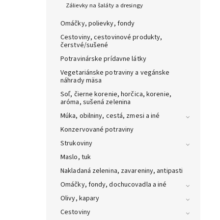
Zálievky na šaláty a dresingy
Omáčky, polievky, fondy
Cestoviny, cestovinové produkty,
čerstvé/sušené
Potravinárske prídavne látky
Vegetariánske potraviny a vegánske
náhrady mäsa
Soľ, čierne korenie, horčica, korenie,
aróma, sušená zelenina
Múka, obilniny, cestá, zmesi a iné
Konzervované potraviny
Strukoviny
Maslo, tuk
Nakladaná zelenina, zavareniny, antipasti
Omáčky, fondy, dochucovadla a iné
Olivy, kapary
Cestoviny