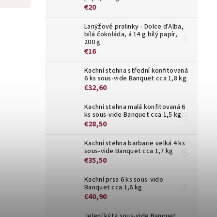
€20
Lanýžové pralinky - Dolce d'Alba,
bílá čokoláda, á 14 g bílý papír,
200 g
€16
Kachní stehna střední konfitovaná
6 ks sous-vide Banquet cca 1,8 kg
€32,60
Kachní stehna malá konfitovaná 6
ks sous-vide Banquet cca 1,5 kg
€28,50
Kachní stehna barbarie velká 4 ks
sous-vide Banquet cca 1,7 kg
€35,50
Kachní prsa 6 ks sous-vide
Banquet cca 1,6 kg
€40,90
Jelení kýta sous-vide Banquet