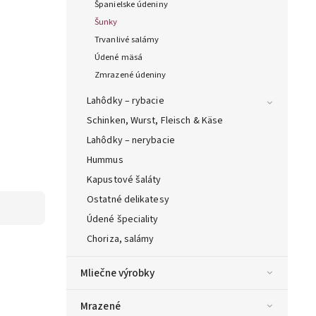
Španielske údeniny
Šunky
Trvanlivé salámy
Údené mäsá
Zmrazené údeniny
Lahôdky – rybacie
Schinken, Wurst, Fleisch & Käse
Lahôdky – nerybacie
Hummus
Kapustové šaláty
Ostatné delikatesy
Údené špeciality
Choriza, salámy
Mliečne výrobky
Mrazené