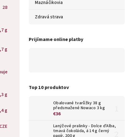
Maznáčikovia
28
Zdravá strava
,7 g
Prijímame online platby
,7 g
huje
Top 10 produktov
,3 g
Obalované tvarůžky 38 g
předsmažené Nowaco 3 kg
,4 g
€36
CZE
Lanýžové pralinky - Dolce d'Alba,
tmavá čokoláda, á 14 g černý
papír, 200 g