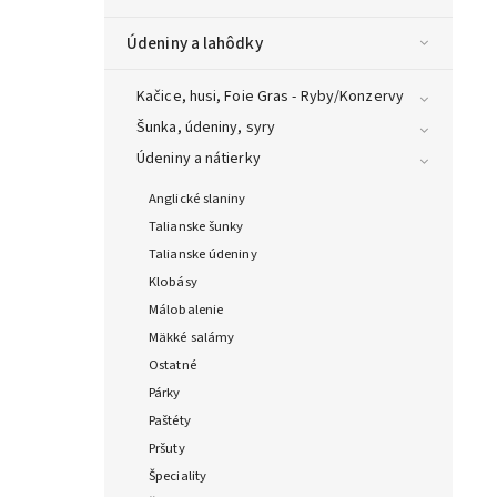
Údeniny a lahôdky
Kačice, husi, Foie Gras - Ryby/Konzervy
Šunka, údeniny, syry
Údeniny a nátierky
Anglické slaniny
Talianske šunky
Talianske údeniny
Klobásy
Málobalenie
Mäkké salámy
Ostatné
Párky
Paštéty
Pršuty
Špeciality