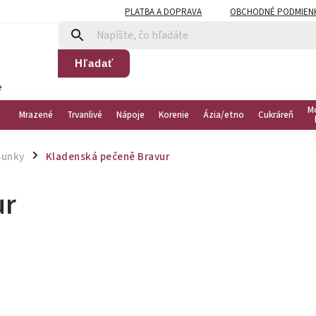
PLATBA A DOPRAVA
OBCHODNÉ PODMIEN
Hľadať
e
M
Mrazené
Trvanlivé
Nápoje
Korenie
Ázia/etno
Cukráreň
Šunky
Kladenská pečeně Bravur
/
ur