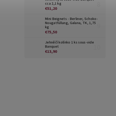
cca 2,1 kg
€51,20
Mini Beignets - Berliner, Schoko-
Nougatfüllung, Galana, TK, 1,75
kg
€75,50
Jehněčí kolínko 1 ks sous-vide
Banquet
€13,90