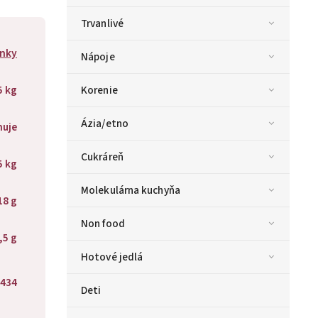
Trvanlivé
nky
Nápoje
5 kg
Korenie
Ázia/etno
huje
Cukráreň
5 kg
Molekulárna kuchyňa
18 g
Non food
,5 g
Hotové jedlá
434
Deti