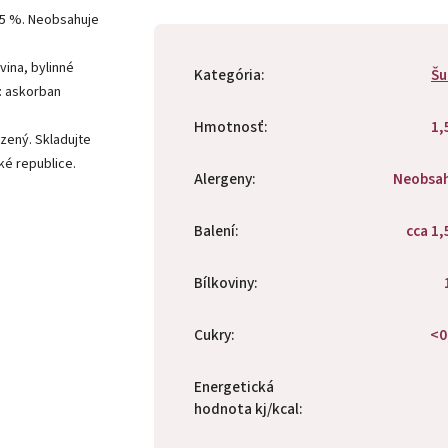
5 %. Neobsahuje
vina, bylinné
Kategória
:
Šu
t: askorban
Hmotnosť
:
1,
zený. Skladujte
ské republice.
Alergeny
:
Neobsa
Balení
:
cca 1,
Bílkoviny
:
Cukry
:
<0
Energetická
hodnota kj/kcal
: