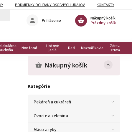
KY
PODMIENKY OCHRANY OSOBNÝCH ÚDAJOV
KONTAKTY
Nákupný košík
Prihlásenie
Prázdny košík
olekulárna
Hotové
Zdravá
Non food
Deti
Maznáčikovia
kuchyňa
jedlá
strava
Nákupný košík
Kategórie
Pekáreň a cukráreň
Ovocie a zelenina
Mäso a ryby