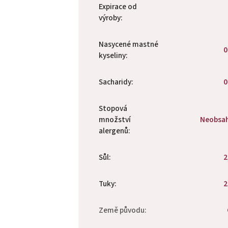
Expirace od
výroby
:
Nasycené mastné
0
kyseliny
:
Sacharidy
:
0
Stopová
množství
Neobsa
alergenů
:
Sůl
:
2
Tuky
:
2
Země původu
: