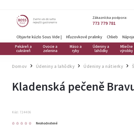
Zákaznícka podpora:
773 779 781
Objavte kúzlo Sous Vide
|
Hľuzovkové pralinky
Chlieb
Nápoj
Pekáreň a
Ovocie a
Mäso a
Údeniny a
Mliečne
cukráreň
zelenina
ryby
lahôdky
výrobky
Domov
Údeniny a lahôdky
Údeniny a nátierky
/
/
/
Kladenská pečeně Brav
Kód:
724406
Neohodnotené