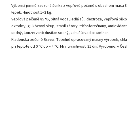
Výborná jemně zauzená šunka z vepřové pečeně s obsahem masa 8
lepek. Hmotnost 1–2 kg.
Vepřová pečeně 85 %, pitná voda, jedlá sůl, dextróza, vepřová bílko
extrakty, glukózový sirup, stabilizátory: trifosforečnany, antioxidan
sodný, konzervant: dusitan sodný, zahušťovadlo: xanthan.
Kladenská pečeně Bravur. Tepelně opracovaný masný výrobek, chla
při teplotě od 0 °C do + 4 °C. Min. trvanlivost: 21 dní. Vyrobeno: v Če