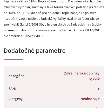
Papírový kelímek 210ml Doporučené použití: Pro balení všech druhů
mléčných výrobků, zmrzliny a také termizovaných potravin při teplotě
od -60°C do +80°C Vhodné pro studené i teplé nápoje Legislativa:
Atest č. 472105046 Dle požadavků vyhlášky MZd ČR 38/2001 Sb. Ve
znění vyhlášky 186/2003 Sb, o hygienických požadavcích na výrobky
určené pro styk s potravinami a pokrmy Nařízení komise EU 10/2011
dle směrnice 1935/2004/ES
Dodatočné parametre
Zmrzlinárske doplnky
Kategória
:
nejedlé
EAN
:
x
Alergeny
:
Neobsahuje