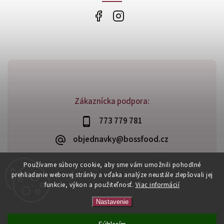
Zákaznícka podpora:
773 779 781
objednavky@bossfood.cz
Používame súbory cookie, aby sme vám umožnili pohodlné
prehliadanie webovej stránky a vďaka analýze neustále zlepšovali jej
funkcie, výkon a použiteľnosť.
Viac informácií
Copyright 2026
BossFood.sk
. Všetky práva vyhradené.
Vytvořil
Shoptet
| Design
Shoptak.cz
Nastavenie