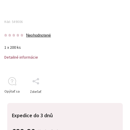
Kód:
549006
Neohodnotené
1 x 200 ks
Detailné informácie
Opýtať sa
Zdieľať
Expedice do 3 dnů