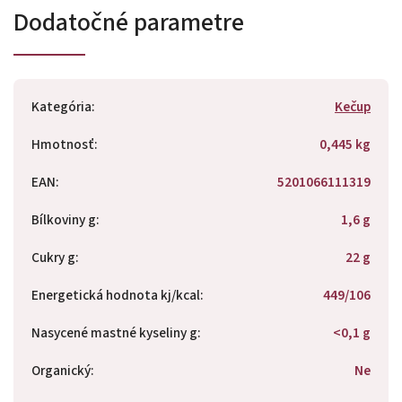
Dodatočné parametre
Kategória
:
Kečup
Hmotnosť
:
0,445 kg
EAN
:
5201066111319
Bílkoviny g
:
1,6 g
Cukry g
:
22 g
Energetická hodnota kj/kcal
:
449/106
Nasycené mastné kyseliny g
:
<0,1 g
Organický
:
Ne