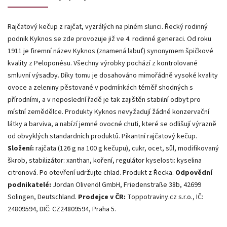
Rajčatový kečup z rajčat, vyzrálých na plném slunci. Řecký rodinný
podnik Kyknos se zde provozuje již ve 4. rodinné generaci. Od roku
1911 je firemní název Kyknos (znamená labuť) synonymem špičkové
kvality z Peloponésu. Všechny výrobky pochází z kontrolované
smluvní výsadby. Díky tomu je dosahováno mimořádně vysoké kvality
ovoce a zeleniny pěstované v podmínkách téměř shodných s
přírodními, a v neposlední řadě je tak zajištěn stabilní odbyt pro
místní zemědělce. Produkty Kyknos nevyžadují žádné konzervační
látky a barviva, a nabízí jemné ovocné chuti, které se odlišují výrazně
od obvyklých standardních produktů. Pikantní rajčatový kečup.
Složení:
rajčata (126 g na 100 g kečupu), cukr, ocet, sůl, modifikovaný
škrob, stabilizátor: xanthan, koření, regulátor kyselosti: kyselina
citronová. Po otevření udržujte chlad. Produkt z Řecka.
Odpovědní
podnikatelé:
Jordan Olivenöl GmbH, Friedenstraße 38b, 42699
Solingen, Deutschland.
Prodejce v ČR:
Toppotraviny.cz s.r.o., IČ:
24809594, DIČ: CZ24809594, Praha 5.