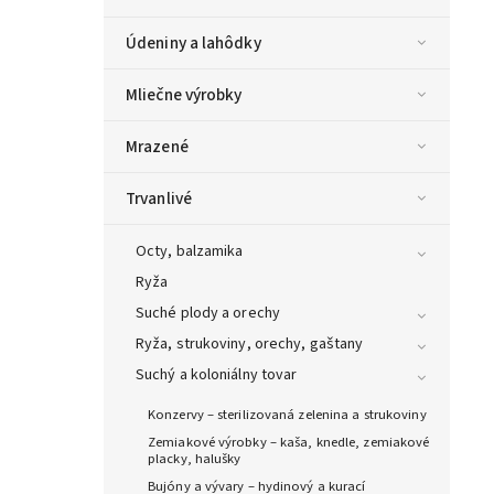
Údeniny a lahôdky
Mliečne výrobky
Mrazené
Trvanlivé
Octy, balzamika
Ryža
Suché plody a orechy
Ryža, strukoviny, orechy, gaštany
Suchý a koloniálny tovar
Konzervy – sterilizovaná zelenina a strukoviny
Zemiakové výrobky – kaša, knedle, zemiakové
placky, halušky
Bujóny a vývary – hydinový a kurací