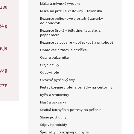
Múka a mlynské výrobky
180
Múka na pizzu a cestoviny – talianska
Rezance polievkové a ostatné závarky
do polievok
24 g
Rezance široké – fettucine, taglietelle,
pappardelle
Rezance valcované – polievkové a prílohové
huje
Obaľovacie zmesi a cestíčka
Octy a balzamika
Oleje a tuky
,0 g
Olivový olej
Ovocné pyré a výživy
CZE
Pesta, korenie v oleji a omáčky na cestoviny
Ryža a strukoviny
Masť a oškvarky
Sladká kuchyňa a potreby na pečenie
Slané pochutiny
Sójové produkty
Špeciality do ázijskej kuchyne