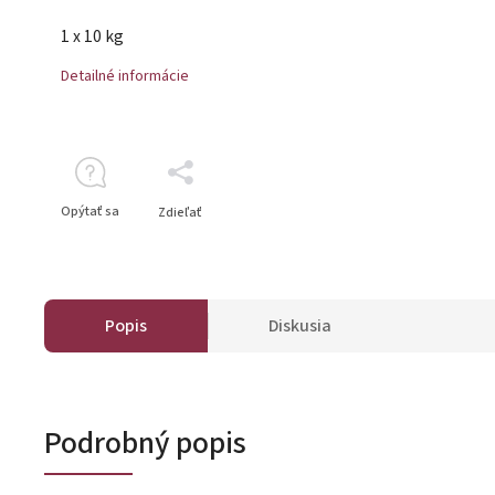
1 x 10 kg
Detailné informácie
Opýtať sa
Zdieľať
Popis
Diskusia
Podrobný popis