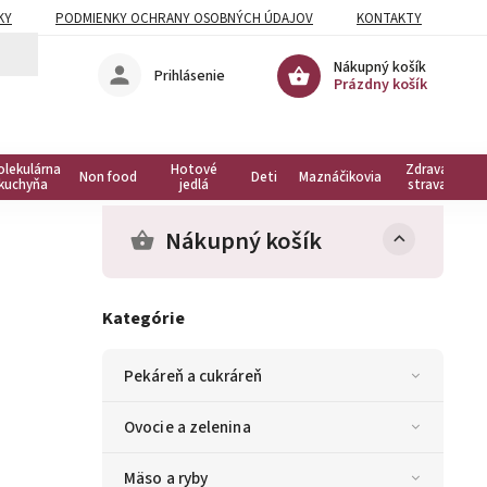
KY
PODMIENKY OCHRANY OSOBNÝCH ÚDAJOV
KONTAKTY
Nákupný košík
Prihlásenie
Prázdny košík
olekulárna
Hotové
Zdravá
Non food
Deti
Maznáčikovia
kuchyňa
jedlá
strava
Nákupný košík
Kategórie
Pekáreň a cukráreň
Ovocie a zelenina
Mäso a ryby