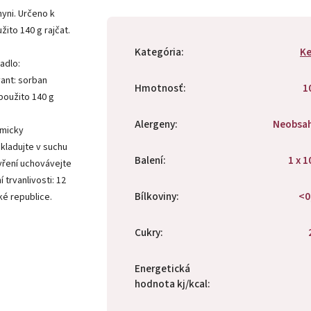
yni. Určeno k
ito 140 g rajčat.
Kategória
:
Ke
adlo:
vant: sorban
Hmotnosť
:
1
 použito 140 g
Alergeny
:
Neobsa
emicky
kladujte v suchu
Balení
:
1 x 1
vření uchovávejte
 trvanlivosti: 12
Bílkoviny
:
<0
é republice.
Cukry
:
Energetická
hodnota kj/kcal
: