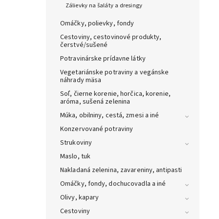
Zálievky na šaláty a dresingy
Omáčky, polievky, fondy
Cestoviny, cestovinové produkty,
čerstvé/sušené
Potravinárske prídavne látky
Vegetariánske potraviny a vegánske
náhrady mäsa
Soľ, čierne korenie, horčica, korenie,
aróma, sušená zelenina
Múka, obilniny, cestá, zmesi a iné
Konzervované potraviny
Strukoviny
Maslo, tuk
Nakladaná zelenina, zavareniny, antipasti
Omáčky, fondy, dochucovadla a iné
Olivy, kapary
Cestoviny