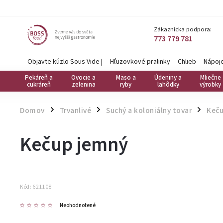
Zákaznícka podpora:
773 779 781
Objavte kúzlo Sous Vide
|
Hľuzovkové pralinky
Chlieb
Nápoj
Pekáreň a
Ovocie a
Mäso a
Údeniny a
Mliečne
cukráreň
zelenina
ryby
lahôdky
výrobky
Domov
Trvanlivé
Suchý a koloniálny tovar
Keč
/
/
/
Kečup jemný
Kód:
621108
Neohodnotené