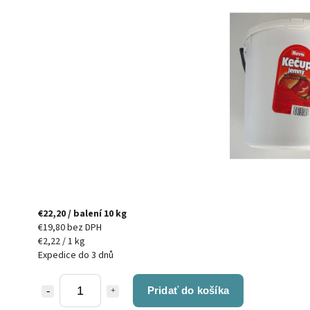
€22,20
/ balení 10 kg
€19,80 bez DPH
€2,22 / 1 kg
Expedice do 3 dnů
Pridať do košíka