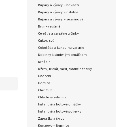
Bujóny a vývary – hovädzí
Bujóny a vývary – ostatné
Bujóny a vývary – zeleninové
Bylinky sušené
Cereálie a cereálne tyčinky
Cukor, soľ
Čokoláda a kakao na varenie
Doplnky k studeným omáčkam
Droždie
Džem, lekvár, med, sladké nátierky
Gnocchi
Horčica
Chef Club
Chladená zelenina
Instantné a hotové omáčky
Instantné a hotové polievky
Zápražky a škrob
Konzervy – Brusnice