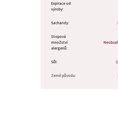
Expirace od
výroby
:
Sacharidy
:
Stopová
množství
Neobsa
alergenů
:
Sůl
:
2
Země původu
: