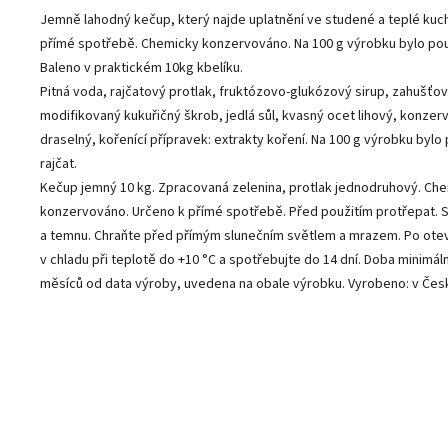
Jemně lahodný kečup, který najde uplatnění ve studené a teplé kuch
přímé spotřebě. Chemicky konzervováno. Na 100 g výrobku bylo použ
Baleno v praktickém 10kg kbelíku.
Pitná voda, rajčatový protlak, fruktózovo-glukózový sirup, zahušťov
modifikovaný kukuřičný škrob, jedlá sůl, kvasný ocet lihový, konzer
draselný, kořenící přípravek: extrakty koření. Na 100 g výrobku bylo
rajčat.
Kečup jemný 10 kg. Zpracovaná zelenina, protlak jednodruhový. Ch
konzervováno. Určeno k přímé spotřebě. Před použitím protřepat. S
a temnu. Chraňte před přímým slunečním světlem a mrazem. Po ote
v chladu při teplotě do +10 °C a spotřebujte do 14 dní. Doba minimální
měsíců od data výroby, uvedena na obale výrobku. Vyrobeno: v Česk