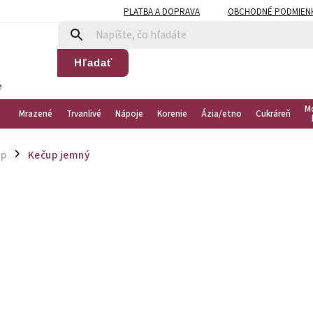
PLATBA A DOPRAVA
OBCHODNÉ PODMIEN
Hľadať
e
M
Mrazené
Trvanlivé
Nápoje
Korenie
Ázia/etno
Cukráreň
up
Kečup jemný
/