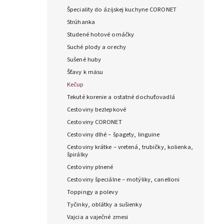
Špeciality do ázijskej kuchyne CORONET
Strúhanka
Studené hotové omáčky
Suché plody a orechy
Sušené huby
Šťavy k mäsu
Kečup
Tekuté korenie a ostatné dochuťovadlá
Cestoviny bezlepkové
Cestoviny CORONET
Cestoviny dlhé – špagety, linguine
Cestoviny krátke – vretená, trubičky, kolienka,
špirálky
Cestoviny plnené
Cestoviny špeciálne – motýliky, canelloni
Toppingy a polevy
Tyčinky, oblátky a sušienky
Vajcia a vaječné zmesi