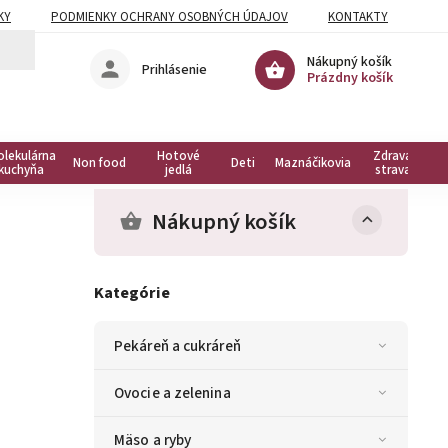
KY
PODMIENKY OCHRANY OSOBNÝCH ÚDAJOV
KONTAKTY
Nákupný košík
Prihlásenie
Prázdny košík
olekulárna
Hotové
Zdravá
Non food
Deti
Maznáčikovia
kuchyňa
jedlá
strava
Nákupný košík
Kategórie
Pekáreň a cukráreň
Ovocie a zelenina
Mäso a ryby