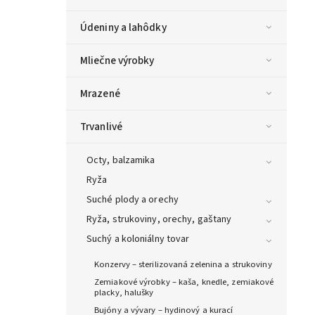
Údeniny a lahôdky
Mliečne výrobky
Mrazené
Trvanlivé
Octy, balzamika
Ryža
Suché plody a orechy
Ryža, strukoviny, orechy, gaštany
Suchý a koloniálny tovar
Konzervy – sterilizovaná zelenina a strukoviny
Zemiakové výrobky – kaša, knedle, zemiakové
placky, halušky
Bujóny a vývary – hydinový a kurací