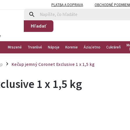
PLATBA A DOPRAVA
OBCHODNÉ PODMIEN
Hľadať
e
M
Mrazené
Trvanlivé
Nápoje
Korenie
Ázia/etno
Cukráreň
up
Kečup jemný Coronet Exclusive 1 x 1,5 kg
/
lusive 1 x 1,5 kg