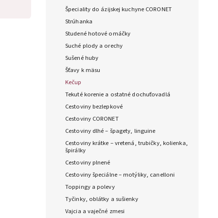
Špeciality do ázijskej kuchyne CORONET
Strúhanka
Studené hotové omáčky
Suché plody a orechy
Sušené huby
Šťavy k mäsu
Kečup
Tekuté korenie a ostatné dochuťovadlá
Cestoviny bezlepkové
Cestoviny CORONET
Cestoviny dlhé – špagety, linguine
Cestoviny krátke – vretená, trubičky, kolienka,
špirálky
Cestoviny plnené
Cestoviny špeciálne – motýliky, canelloni
Toppingy a polevy
Tyčinky, oblátky a sušienky
Vajcia a vaječné zmesi