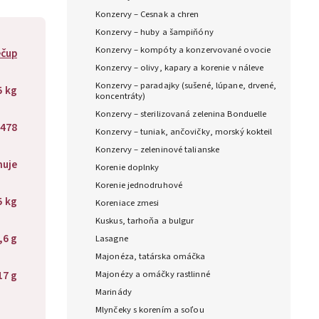
Konzervy – Cesnak a chren
Konzervy – huby a šampiňóny
Konzervy – kompóty a konzervované ovocie
čup
Konzervy – olivy, kapary a korenie v náleve
Konzervy – paradajky (sušené, lúpane, drvené,
5 kg
koncentráty)
Konzervy – sterilizovaná zelenina Bonduelle
478
Konzervy – tuniak, ančovičky, morský kokteil
Konzervy – zeleninové talianske
huje
Korenie doplnky
Korenie jednodruhové
5 kg
Koreniace zmesi
Kuskus, tarhoňa a bulgur
,6 g
Lasagne
Majonéza, tatárska omáčka
17 g
Majonézy a omáčky rastlinné
Marinády
Mlynčeky s korením a soľou