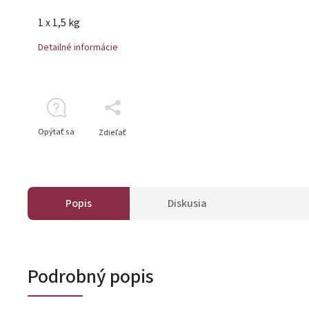
1 x 1,5 kg
Detailné informácie
Opýtať sa
Zdieľať
Popis
Diskusia
Podrobný popis