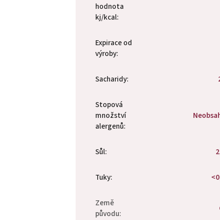
hodnota
kj/kcal
:
Expirace od
výroby
:
Sacharidy
:
Stopová
množství
Neobsa
alergenů
:
Sůl
:
2
Tuky
:
<0
Země
původu
: