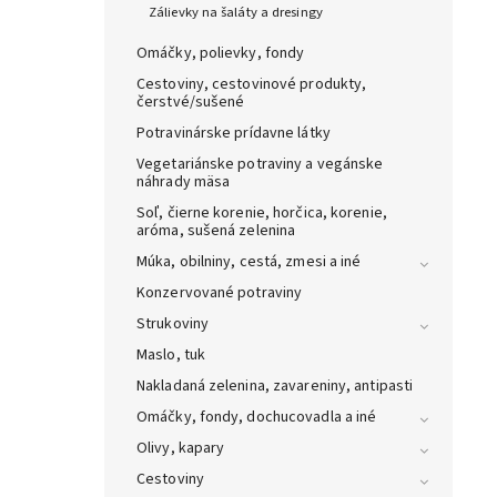
Zálievky na šaláty a dresingy
Omáčky, polievky, fondy
Cestoviny, cestovinové produkty,
čerstvé/sušené
Potravinárske prídavne látky
Vegetariánske potraviny a vegánske
náhrady mäsa
Soľ, čierne korenie, horčica, korenie,
aróma, sušená zelenina
Múka, obilniny, cestá, zmesi a iné
Konzervované potraviny
Strukoviny
Maslo, tuk
Nakladaná zelenina, zavareniny, antipasti
Omáčky, fondy, dochucovadla a iné
Olivy, kapary
Cestoviny