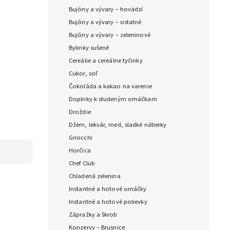
Bujóny a vývary – hovädzí
Bujóny a vývary – ostatné
Bujóny a vývary – zeleninové
Bylinky sušené
Cereálie a cereálne tyčinky
Cukor, soľ
Čokoláda a kakao na varenie
Doplnky k studeným omáčkam
Droždie
Džem, lekvár, med, sladké nátierky
Gnocchi
Horčica
Chef Club
Chladená zelenina
Instantné a hotové omáčky
Instantné a hotové polievky
Zápražky a škrob
Konzervy – Brusnice