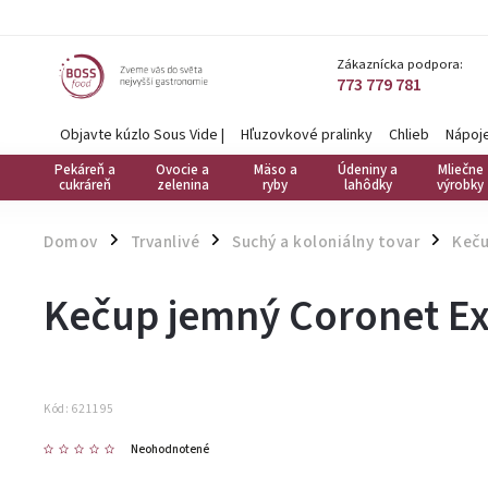
Zákaznícka podpora:
773 779 781
Objavte kúzlo Sous Vide
|
Hľuzovkové pralinky
Chlieb
Nápoj
Pekáreň a
Ovocie a
Mäso a
Údeniny a
Mliečne
cukráreň
zelenina
ryby
lahôdky
výrobky
Domov
Trvanlivé
Suchý a koloniálny tovar
Keč
/
/
/
Kečup jemný Coronet Exc
Kód:
621195
Neohodnotené