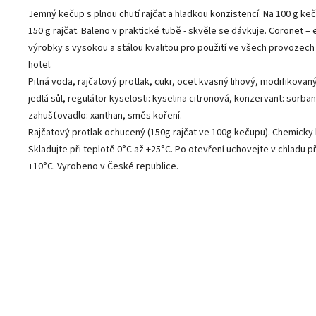
Jemný kečup s plnou chutí rajčat a hladkou konzistencí. Na 100 g ke
150 g rajčat. Baleno v praktické tubě - skvěle se dávkuje. Coronet – 
výrobky s vysokou a stálou kvalitou pro použití ve všech provozech
hotel.
Pitná voda, rajčatový protlak, cukr, ocet kvasný lihový, modifikovan
jedlá sůl, regulátor kyselosti: kyselina citronová, konzervant: sorba
zahušťovadlo: xanthan, směs koření.
Rajčatový protlak ochucený (150g rajčat ve 100g kečupu). Chemick
Skladujte při teplotě 0°C až +25°C. Po otevření uchovejte v chladu př
+10°C. Vyrobeno v České republice.