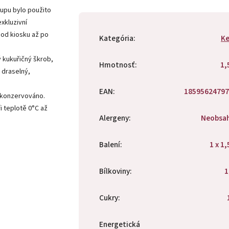
čupu bylo použito
exkluzivní
 od kiosku až po
Kategória
:
Ke
ý kukuřičný škrob,
Hmotnosť
:
1,
n draselný,
EAN
:
18595624797
y konzervováno.
i teplotě 0°C až
Alergeny
:
Neobsa
Balení
:
1 x 1,
Bílkoviny
:
1
Cukry
:
Energetická