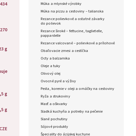
434
Múka a mlynské výrobky
Múka na pizzu a cestoviny – talianska
Rezance polievkové a ostatné závarky
do polievok
270
Rezance široké – fettucine, taglietelle,
pappardelle
Rezance valcované – polievkové a prílohové
23 g
Obaľovacie zmesi a cestíčka
Octy a balzamika
Oleje a tuky
huje
Olivový olej
Ovocné pyré a výživy
Pesta, korenie v oleji a omáčky na cestoviny
,5 g
Ryža a strukoviny
Masť a oškvarky
,5 g
Sladká kuchyňa a potreby na pečenie
Slané pochutiny
Sójové produkty
CZE
Špeciality do ázijskej kuchyne