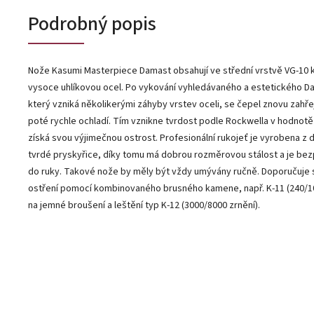
Podrobný popis
Nože Kasumi Masterpiece Damast obsahují ve střední vrstvě VG-10 
vysoce uhlíkovou ocel. Po vykování vyhledávaného a estetického 
který vzniká několikerými záhyby vrstev oceli, se čepel znovu zahře
poté rychle ochladí. Tím vznikne tvrdost podle Rockwella v hodnotě
získá svou výjimečnou ostrost. Profesionální rukojeť je vyrobena z 
tvrdé pryskyřice, díky tomu má dobrou rozměrovou stálost a je be
do ruky. Takové nože by měly být vždy umývány ručně. Doporučuje 
ostření pomocí kombinovaného brusného kamene, např. K-11 (240/1
na jemné broušení a leštění typ K-12 (3000/8000 zrnění).