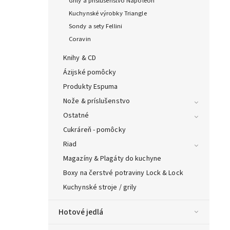
Grily a príslušenstvo Napoleon
Kuchynské výrobky Triangle
Sondy a sety Fellini
Coravin
Knihy & CD
Ázijské pomôcky
Produkty Espuma
Nože & príslušenstvo
Ostatné
Cukráreň - pomôcky
Riad
Magazíny & Plagáty do kuchyne
Boxy na čerstvé potraviny Lock & Lock
Kuchynské stroje / grily
Hotové jedlá