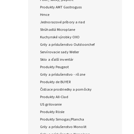
Produkty AMT Gastroguss
Hrnce
Jednorazové príbory a riad
Strúhadlá Microplane
Kuchynské výrobky OXO
Grily a príslušenstvo Outdoorchef
Servírovacie sady Weller
Sklo a ďalší inventár
Produkty Peugeot
Grily a príslušenstvo - rôzne
Produkty de BUYER
Čistiace prostriedky a pomôcky
Produkty All-Clad
US grilovanie
Produkty Rösle
Produkty Simogas/Plancha
Grily a príslušenstvo Monolit