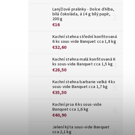
Lanýžové pralinky - Dolce d'Alba,
bílá čokoláda, á 14 g bílý papír,
200 g
€16
Kachní stehna střední konfitovaná
6 ks sous-vide Banquet cca 1,8 kg
€32,60
Kachní stehna malá konfitovaná 6
ks sous-vide Banquet cca 1,5 kg
€28,50
Kachní stehna barbarie velká 4 ks
sous-vide Banquet cca 1,7 kg
€35,50
Kachní prsa 6 ks sous-vide
Banquet cca 1,6 kg
€40,90
Jelení kýta sous-vide Banquet
cca 2,1 kg