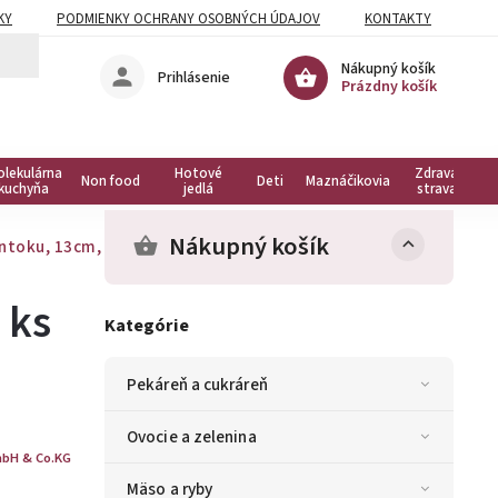
KY
PODMIENKY OCHRANY OSOBNÝCH ÚDAJOV
KONTAKTY
Nákupný košík
Prihlásenie
Prázdny košík
olekulárna
Hotové
Zdravá
Non food
Deti
Maznáčikovia
kuchyňa
jedlá
strava
Nákupný košík
ntoku, 13cm, ks
 ks
Kategórie
Pekáreň a cukráreň
Ovocie a zelenina
bH & Co.KG
Mäso a ryby