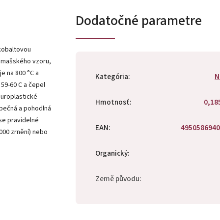
Dodatočné parametre
kobaltovou
Damašského vzoru,
je na 800 °C a
Kategória
:
N
 59-60 C a čepel
duroplastické
Hmotnosť
:
0,18
zpečná a pohodlná
se pravidelné
EAN
:
4950586940
000 zrnění) nebo
Organický
:
Země původu
: