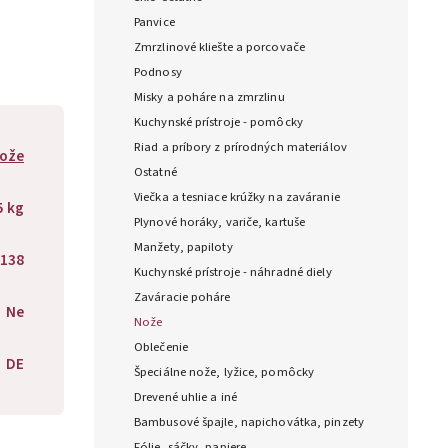
Panvice
Zmrzlinové kliešte a porcovače
Podnosy
Misky a poháre na zmrzlinu
Kuchynské prístroje - pomôcky
Riad a príbory z prírodných materiálov
ože
Ostatné
Viečka a tesniace krúžky na zaváranie
5 kg
Plynové horáky, variče, kartuše
Manžety, papiloty
138
Kuchynské prístroje - náhradné diely
Zaváracie poháre
Ne
Nože
Oblečenie
DE
Špeciálne nože, lyžice, pomôcky
Drevené uhlie a iné
Bambusové špajle, napichovátka, pinzety
Fólie, sáčky, papiere