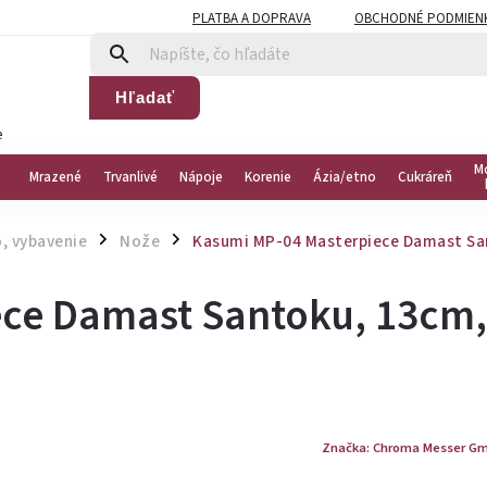
PLATBA A DOPRAVA
OBCHODNÉ PODMIEN
Hľadať
e
M
Mrazené
Trvanlivé
Nápoje
Korenie
Ázia/etno
Cukráreň
, vybavenie
Nože
Kasumi MP-04 Masterpiece Damast Sa
/
/
ce Damast Santoku, 13cm,
Značka:
Chroma Messer Gm