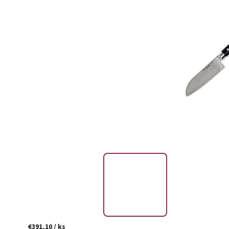
€391,10
/ ks