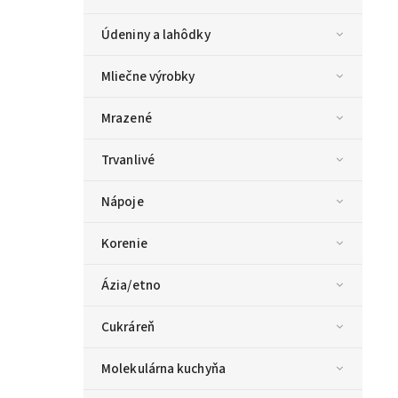
Údeniny a lahôdky
Mliečne výrobky
Mrazené
Trvanlivé
Nápoje
Korenie
Ázia/etno
Cukráreň
Molekulárna kuchyňa