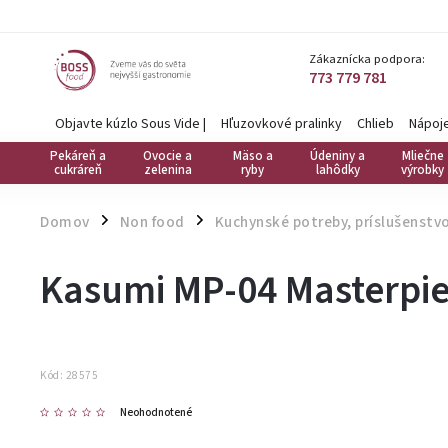
Zákaznícka podpora:
773 779 781
Objavte kúzlo Sous Vide
|
Hľuzovkové pralinky
Chlieb
Nápoj
Pekáreň a
Ovocie a
Mäso a
Údeniny a
Mliečne
cukráreň
zelenina
ryby
lahôdky
výrobky
Domov
Non food
Kuchynské potreby, príslušenstvo
/
/
Kasumi MP-04 Masterpie
Kód:
28575
Neohodnotené