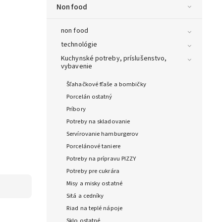
Non food
non food
technológie
Kuchynské potreby, príslušenstvo,
vybavenie
Šľahačkové fľaše a bombičky
Porcelán ostatný
Príbory
Potreby na skladovanie
Servírovanie hamburgerov
Porcelánové taniere
Potreby na prípravu PIZZY
Potreby pre cukrára
Misy a misky ostatné
Sitá a cedníky
Riad na teplé nápoje
Sklo ostatné