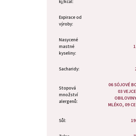
kj/kcal
:
Expirace od
výroby
:
Nasycené
mastné
1
kyseliny
:
Sacharidy
:
06 SÓJOVÉ B
Stopová
03 VEJCE
množství
OBILOVINY
alergenů
:
MLÉKO, 09 C
Sůl
:
19