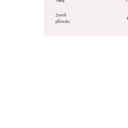
Tuky
:
7
Země
původu
: