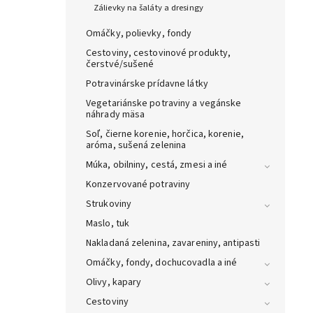
Zálievky na šaláty a dresingy
Omáčky, polievky, fondy
Cestoviny, cestovinové produkty,
čerstvé/sušené
Potravinárske prídavne látky
Vegetariánske potraviny a vegánske
náhrady mäsa
Soľ, čierne korenie, horčica, korenie,
aróma, sušená zelenina
Múka, obilniny, cestá, zmesi a iné
Konzervované potraviny
Strukoviny
Maslo, tuk
Nakladaná zelenina, zavareniny, antipasti
Omáčky, fondy, dochucovadla a iné
Olivy, kapary
Cestoviny