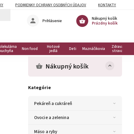
KY
PODMIENKY OCHRANY OSOBNÝCH ÚDAJOV
KONTAKTY
Nákupný košík
Prihlásenie
Prázdny košík
olekulárna
Hotové
Zdravá
Non food
Deti
Maznáčikovia
kuchyňa
jedlá
strava
Nákupný košík
Kategórie
Pekáreň a cukráreň
Ovocie a zelenina
Mäso a ryby