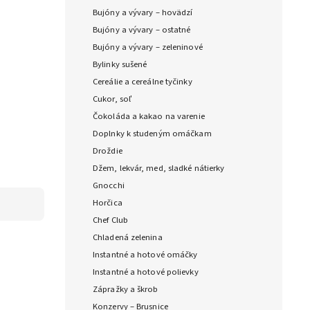
Bujóny a vývary – hovädzí
Bujóny a vývary – ostatné
Bujóny a vývary – zeleninové
Bylinky sušené
Cereálie a cereálne tyčinky
Cukor, soľ
Čokoláda a kakao na varenie
Doplnky k studeným omáčkam
Droždie
Džem, lekvár, med, sladké nátierky
Gnocchi
Horčica
Chef Club
Chladená zelenina
Instantné a hotové omáčky
Instantné a hotové polievky
Zápražky a škrob
Konzervy – Brusnice