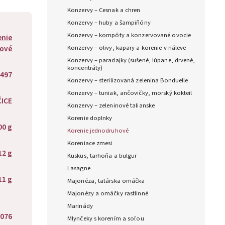
Konzervy – Cesnak a chren
Konzervy – huby a šampiňóny
Konzervy – kompóty a konzervované ovocie
enie
ové
Konzervy – olivy, kapary a korenie v náleve
Konzervy – paradajky (sušené, lúpane, drvené,
koncentráty)
497
Konzervy – sterilizovaná zelenina Bonduelle
Konzervy – tuniak, ančovičky, morský kokteil
ČICE
Konzervy – zeleninové talianske
Korenie doplnky
00 g
Korenie jednodruhové
Koreniace zmesi
12 g
Kuskus, tarhoňa a bulgur
Lasagne
11 g
Majonéza, tatárska omáčka
Majonézy a omáčky rastlinné
Marinády
076
Mlynčeky s korením a soľou