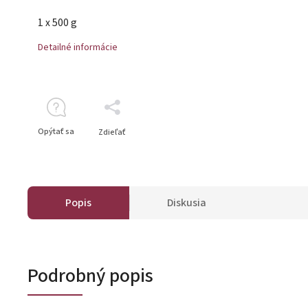
1 x 500 g
Detailné informácie
Opýtať sa
Zdieľať
Popis
Diskusia
Podrobný popis