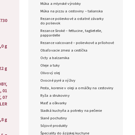
Múka a mlynské výrobky
Múka na pizzu a cestoviny – talianska
Rezance polievkové a ostatné závarky
730
do polievok
Rezance široké – fettucine, taglietelle,
pappardelle
Rezance valcované – polievkové a prílohové
,0 g
Obaľovacie zmesi a cestíčka
Octy a balzamika
Oleje a tuky
22 g
Olivový olej
Ovocné pyré a výživy
OBY,
Pesta, korenie v oleji a omáčky na cestoviny
, 01
Ryža a strukoviny
, 07
Masť a oškvarky
ELER
Sladká kuchyňa a potreby na pečenie
Slané pochutiny
,8 g
Sójové produkty
Špeciality do ázijskej kuchyne