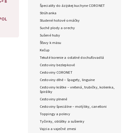
,5 g
Špeciality do ázijskej kuchyne CORONET
Strúhanka
POL
Studené hotové omáčky
Suché plody a orechy
Sušené huby
Šťavy k mäsu
Kečup
Tekuté korenie a ostatné dochuťovadlá
Cestoviny bezlepkové
Cestoviny CORONET
Cestoviny dlhé – špagety, linguine
Cestoviny krátke – vretená, trubičky, kolienka,
špirálky
Cestoviny plnené
Cestoviny špeciálne – motýliky, canelloni
Toppingy a polevy
Tyčinky, oblátky a sušienky
Vajcia a vaječné zmesi