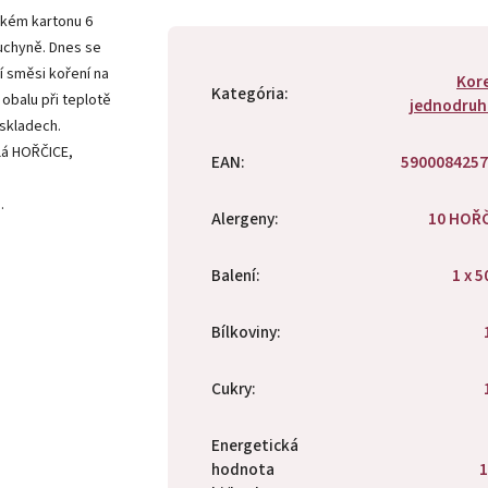
ském kartonu 6
kuchyně. Dnes se
í směsi koření na
Kor
Kategória
:
obalu při teplotě
jednodruh
 skladech.
ílá HOŘČICE,
EAN
:
5900084257
.
Alergeny
:
10 HOŘ
Balení
:
1 x 5
Bílkoviny
:
Cukry
:
Energetická
hodnota
1