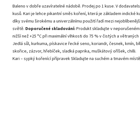
Baleno v dobře uzavíratelné nádobě. Prodej po 1 kuse. V dodavatel
kusů. Kari je lehce pikantní směs koření, která je základem indické 
díky svému širokému a univerzálnímu použití řadí mezi nejoblíbenějš
světě.
Doporučené skladování:
Produkt skladujte v neporušeném 
nižší než +25 °C při maximální vlhkosti do 75 % v čistých a větraných
Jedlá sůl, kurkuma, pískavice řecké seno, koriandr, česnek, kmín, b
skořice, zázvor, hřebíček, sladká paprika, muškátový oříšek, chilli.
Kari – sypký kořenící přípravek Skladujte na suchém a tmavém místě