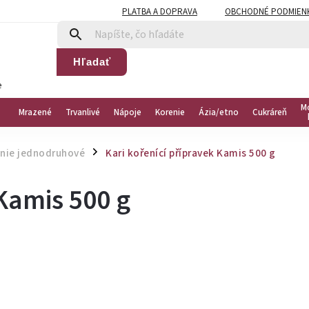
PLATBA A DOPRAVA
OBCHODNÉ PODMIEN
Hľadať
e
M
Mrazené
Trvanlivé
Nápoje
Korenie
Ázia/etno
Cukráreň
nie jednodruhové
Kari kořenící přípravek Kamis 500 g
/
 Kamis 500 g