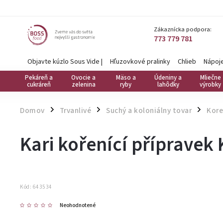
Zákaznícka podpora:
773 779 781
Objavte kúzlo Sous Vide
|
Hľuzovkové pralinky
Chlieb
Nápoj
Pekáreň a
Ovocie a
Mäso a
Údeniny a
Mliečne
cukráreň
zelenina
ryby
lahôdky
výrobky
Domov
Trvanlivé
Suchý a koloniálny tovar
Kore
/
/
/
Kari kořenící přípravek
Kód:
643534
Neohodnotené