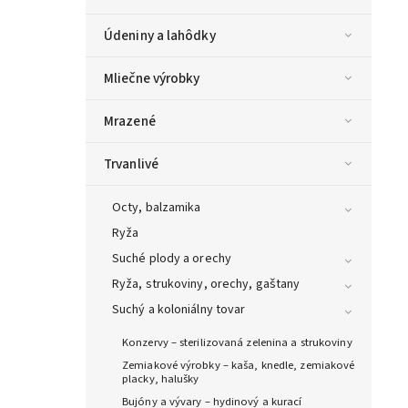
Údeniny a lahôdky
Mliečne výrobky
Mrazené
Trvanlivé
Octy, balzamika
Ryža
Suché plody a orechy
Ryža, strukoviny, orechy, gaštany
Suchý a koloniálny tovar
Konzervy – sterilizovaná zelenina a strukoviny
Zemiakové výrobky – kaša, knedle, zemiakové
placky, halušky
Bujóny a vývary – hydinový a kurací