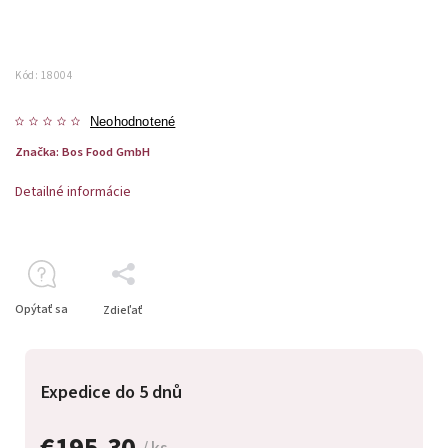
Kód:
18004
Neohodnotené
Značka:
Bos Food GmbH
Detailné informácie
Opýtať sa
Zdieľať
Expedice do 5 dnů
€195,30