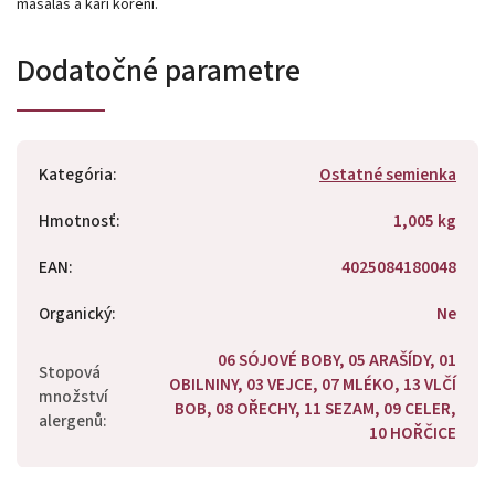
masalas a kari koření.
Dodatočné parametre
Kategória
:
Ostatné semienka
Hmotnosť
:
1,005 kg
EAN
:
4025084180048
Organický
:
Ne
06 SÓJOVÉ BOBY, 05 ARAŠÍDY, 01
Stopová
OBILNINY, 03 VEJCE, 07 MLÉKO, 13 VLČÍ
množství
BOB, 08 OŘECHY, 11 SEZAM, 09 CELER,
alergenů
:
10 HOŘČICE