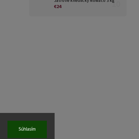
Játrové knedlíčky Nowaco 3 kg
€24
Súhlasím