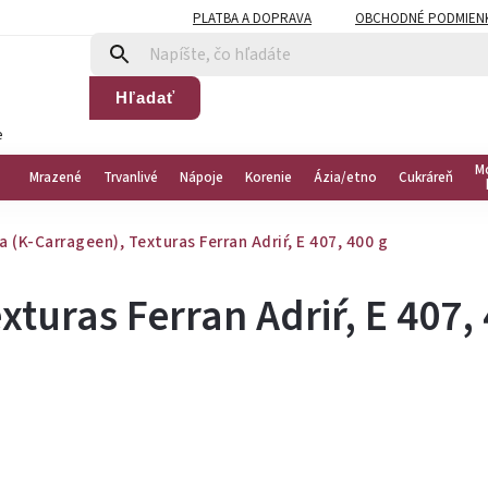
PLATBA A DOPRAVA
OBCHODNÉ PODMIEN
Hľadať
e
M
Mrazené
Trvanlivé
Nápoje
Korenie
Ázia/etno
Cukráreň
 (K-Carrageen), Texturas Ferran Adriŕ, E 407, 400 g
turas Ferran Adriŕ, E 407,