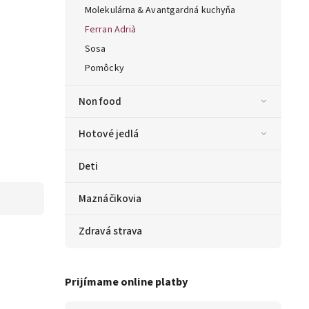
Molekulárna & Avantgardná kuchyňa
Ferran Adrià
Sosa
Pomôcky
Non food
Hotové jedlá
Deti
Maznáčikovia
Zdravá strava
Prijímame online platby