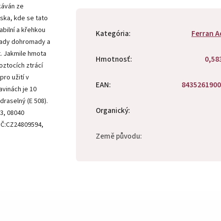
skáván ze
ska, kde se tato
abilní a křehkou
Kategória
:
Ferran A
ísady dohromady a
t. Jakmile hmota
Hmotnosť
:
0,58
oztocích ztrácí
ro užití v
EAN
:
8435261900
avinách je 10
 draselný (E 508).
Organický
:
3, 08040
DIČ:CZ24809594,
Země původu
: