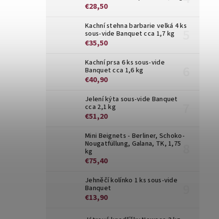
€28,50
Kachní stehna barbarie velká 4 ks
sous-vide Banquet cca 1,7 kg
€35,50
Kachní prsa 6 ks sous-vide
Banquet cca 1,6 kg
€40,90
Jelení kýta sous-vide Banquet
cca 2,1 kg
€51,20
Mini Beignets - Berliner, Schoko-
Nougatfüllung, Galana, TK, 1,75
kg
€75,40
Jehněčí kolínko 1 ks sous-vide
Banquet
€13,90