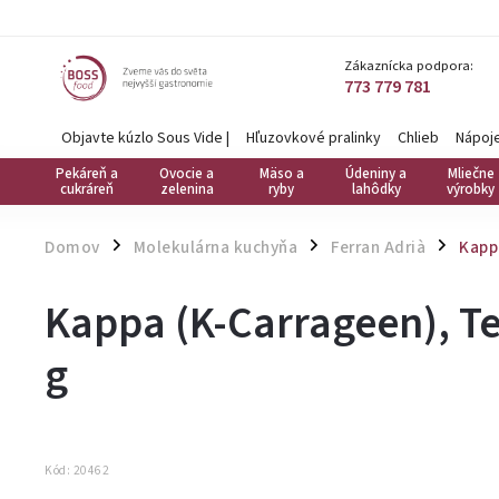
Zákaznícka podpora:
773 779 781
Objavte kúzlo Sous Vide
|
Hľuzovkové pralinky
Chlieb
Nápoj
Pekáreň a
Ovocie a
Mäso a
Údeniny a
Mliečne
cukráreň
zelenina
ryby
lahôdky
výrobky
Domov
Molekulárna kuchyňa
Ferran Adrià
Kappa
/
/
/
Kappa (K-Carrageen), Tex
g
Kód:
20462