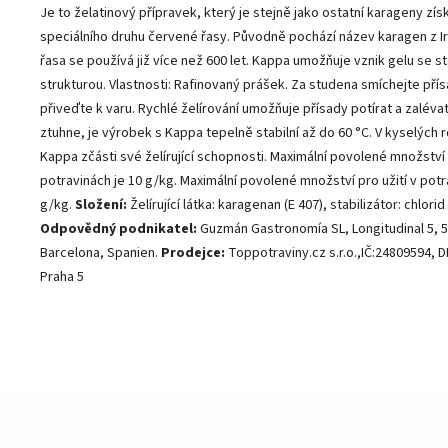
Je to želatinový přípravek, který je stejně jako ostatní karageny zí
speciálního druhu červené řasy. Původně pochází název karagen z Ir
řasa se používá již více než 600 let. Kappa umožňuje vznik gelu se st
strukturou. Vlastnosti: Rafinovaný prášek. Za studena smíchejte př
přiveďte k varu. Rychlé želírování umožňuje přísady potírat a zaléva
ztuhne, je výrobek s Kappa tepelně stabilní až do 60 °C. V kyselých r
Kappa zčásti své želírující schopnosti.
Maximální povolené množství p
potravinách je 10 g/kg.
Maximální povolené množství pro užití v potr
g/kg.
Složení:
Želírující látka: karagenan (E 407), stabilizátor: chlorid
Odpovědný podnikatel:
Guzmán Gastronomía SL, Longitudinal 5, 5
Barcelona, Spanien.
Prodejce:
Toppotraviny.cz s.r.o.,IČ:24809594, 
Praha 5