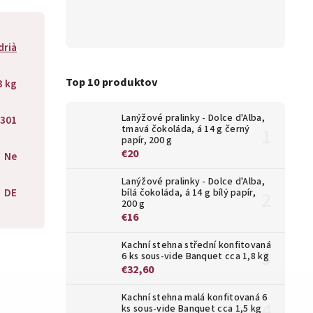
drià
Top 10 produktov
3 kg
Lanýžové pralinky - Dolce d'Alba,
301
tmavá čokoláda, á 14 g černý
papír, 200 g
€20
Ne
Lanýžové pralinky - Dolce d'Alba,
DE
bílá čokoláda, á 14 g bílý papír,
200 g
€16
Kachní stehna střední konfitovaná
6 ks sous-vide Banquet cca 1,8 kg
€32,60
Kachní stehna malá konfitovaná 6
ks sous-vide Banquet cca 1,5 kg