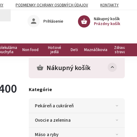
KY
PODMIENKY OCHRANY OSOBNÝCH ÚDAJOV
KONTAKTY
Nákupný košík
Prihlásenie
Prázdny košík
olekulárna
Hotové
Zdravá
Non food
Deti
Maznáčikovia
kuchyňa
jedlá
strava
Nákupný košík
 400
Kategórie
Pekáreň a cukráreň
Ovocie a zelenina
Mäso a ryby