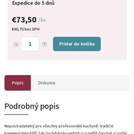
Expedice do 5 dnů
€73,50
/ ks
€60,70 bez DPH
Pridať do košíka
Popis
Diskusia
Podrobný popis
Nepostradatelný pro všechny profesionální kuchyně: tradiční
kamenný hmoždíř! Tak lze kdykoliv nadrtit a rozetřít čerstvé a suché