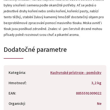
byliny a koření i semena podle okamžité potřeby. Ať se jedná o
jednotlivé druhy koření nebo směsi koření, kořenící pasty, nabízí
tento těžký, stabilní žulový kamenný hmoždíř dostatečný objem pro
bezproblémové zpracování pomocí masivního tlouku. Miska uvnitř i
tlouk jsou poněkud zdrsněné. Znalec ví - jen čerstvě drcené mohou
přísady polně rozvinout svou chuť a pikantní aroma.
Dodatočné parametre
Kategória
:
Kuchynské prístroje - pomôcky
Hmotnosť
:
3,2 kg
EAN
:
8855591009022
Organický
:
Ne