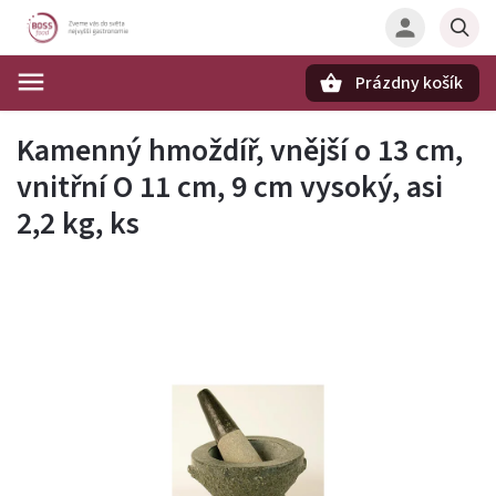
Prázdny košík
Hľadať
Kamenný hmoždíř, vnější o 13 cm,
vnitřní O 11 cm, 9 cm vysoký, asi
2,2 kg, ks