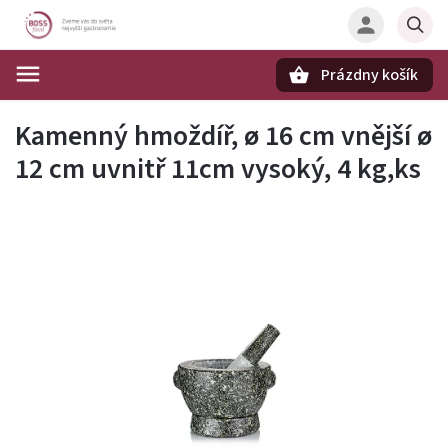
Prázdny košík
Hľadať
Kamenný hmoždíř, ø 16 cm vnější ø
12 cm uvnitř 11cm vysoký, 4 kg,ks