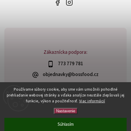
Zákaznícka podpora:
773 779 781
objednavky@bossfood.cz
Používame súbory cookie, aby sme vám umožnili pohodlné
prehliadanie webovej stránky a vďaka analýze neustále zlepšovali jej
funkcie, výkon a použiteľnosť.
Viac informácií
Copyright 2026
BossFood.sk
. Všetky práva vyhradené.
Vytvořil
Shoptet
| Design
Shoptak.cz
Nastavenie
Súhlasím