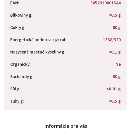
EAN
:
3052910001544
Bílkoviny g
:
<0,5 g
Cukry g
:
80 g
Energetická hodnota kj/kcal
:
1338/320
Nasycené mastné kyseliny g
:
<0,1 g
Organický
:
Ne
Sacharidy g
:
80 g
Sůl g
:
<0,01 g
Tuky g
:
<0,5 g
Informácie pre vás