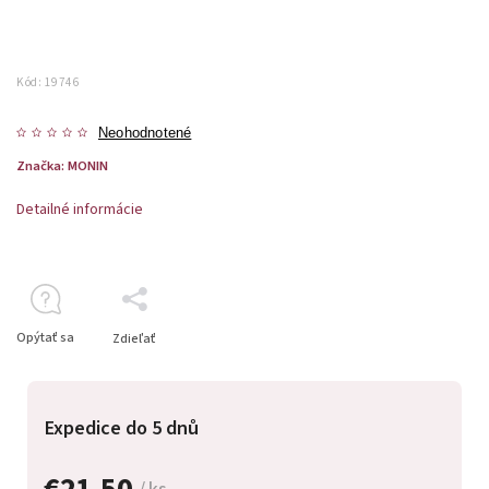
Kód:
19746
Neohodnotené
Značka:
MONIN
Detailné informácie
Opýtať sa
Zdieľať
Expedice do 5 dnů
€21,50