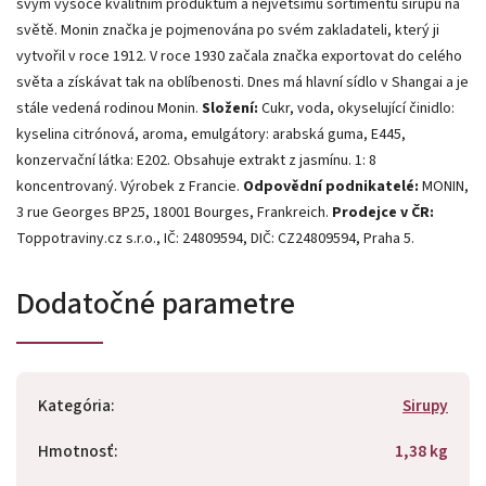
svým vysoce kvalitním produktům a největšímu sortimentu sirupů na
světě. Monin značka je pojmenována po svém zakladateli, který ji
vytvořil v roce 1912. V roce 1930 začala značka exportovat do celého
světa a získávat tak na oblíbenosti. Dnes má hlavní sídlo v Shangai a je
stále vedená rodinou Monin.
Složení:
Cukr, voda, okyselující činidlo:
kyselina citrónová, aroma, emulgátory: arabská guma, E445,
konzervační látka: E202. Obsahuje extrakt z jasmínu. 1: 8
koncentrovaný. Výrobek z Francie.
Odpovědní podnikatelé:
MONIN,
3 rue Georges BP25, 18001 Bourges, Frankreich.
Prodejce v ČR:
Toppotraviny.cz s.r.o., IČ: 24809594, DIČ: CZ24809594, Praha 5.
Dodatočné parametre
Kategória
:
Sirupy
Hmotnosť
:
1,38 kg