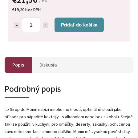
/ ks
€19,20 bez DPH
Pridať do košíka
Popis
Diskusia
Podrobný popis
Le Sirop de Monin nabízí mnoho možností; optimálně slouží jako
přísada pro nápadité koktejly - s alkoholem nebo bez alkoholu. Stejně
tak lze použít i v kuchyni; pro omáčky, dezerty, zákusky, ochucenou
kávu nebo smetanu a mnoho dalšího. Monin má vysokou pověst díky