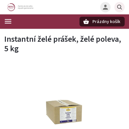
Prázdny košík
Hľadať
Instantní želé prášek, želé poleva,
5 kg