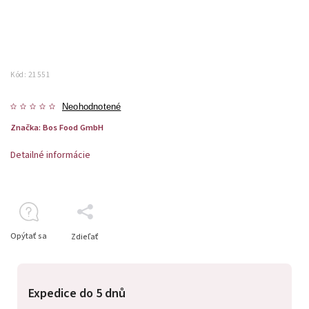
Kód:
21551
Neohodnotené
Značka:
Bos Food GmbH
Detailné informácie
Opýtať sa
Zdieľať
Expedice do 5 dnů