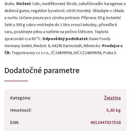
druhu.
Složení:
Cukr, modifikovaný škrob, zahušťovadlo: karagenan a
akátová guma, regulátor kyselosti: citrát trisodný. Skladujte v chladu
a suchu. Určeno pouze pro výrobu potravin. Příprava: 50 g instantní
želé a 300 g cukru vmíchejte do 1 litru vroucí tekutiny, přiveďte k
varu, posbírejte pěnu a natřete na pečivo štětcem. Teplota
zpracování cca 80 °C.
Odpovědný podnikatel:
Dawn Foods
Germany GmbH, Riedstr. 6, 64295 Darmstadt, Německo.
Prodejce v
ČR:
Toppotraviny.cz s.r.o., IČ:24809594, DIČ:CZ24809594, Praha 5.
Dodatočné parametre
Kategória
:
Želatína
Hmotnosť
:
5,65 kg
EAN
:
4012447037538