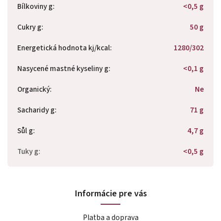
Bílkoviny g
:
<0,5 g
Cukry g
:
50 g
Energetická hodnota kj/kcal
:
1280/302
Nasycené mastné kyseliny g
:
<0,1 g
Organický
:
Ne
Sacharidy g
:
71 g
Sůl g
:
4,7 g
Tuky g
:
<0,5 g
Informácie pre vás
Platba a doprava