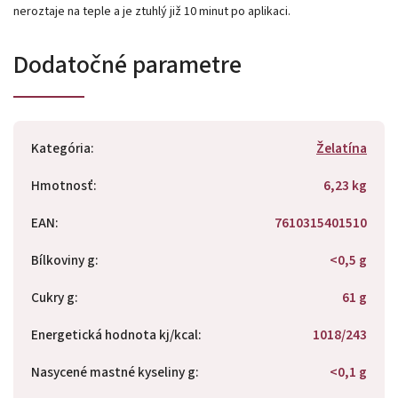
neroztaje na teple a je ztuhlý již 10 minut po aplikaci.
Dodatočné parametre
Kategória
:
Želatína
Hmotnosť
:
6,23 kg
EAN
:
7610315401510
Bílkoviny g
:
<0,5 g
Cukry g
:
61 g
Energetická hodnota kj/kcal
:
1018/243
Nasycené mastné kyseliny g
:
<0,1 g