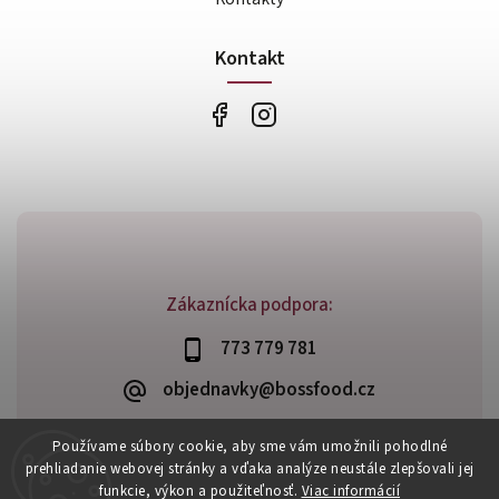
Kontakt
Zákaznícka podpora:
773 779 781
objednavky@bossfood.cz
Používame súbory cookie, aby sme vám umožnili pohodlné
prehliadanie webovej stránky a vďaka analýze neustále zlepšovali jej
funkcie, výkon a použiteľnosť.
Viac informácií
Copyright 2026
BossFood.sk
. Všetky práva vyhradené.