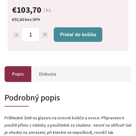
€103,70
/ ks
€92,60 bez DPH
Pridať do košíka
Popis
Diskusia
Podrobný popis
Průhledné želé na glazuru na ovocné koláče a ovoce. Připraveno k
použití přímo z nádoby a použitelné za studena - nesmí se ohřívat! Gel
je vhodný na zmrazení, při kterém se nepoškodí, rovněž tak